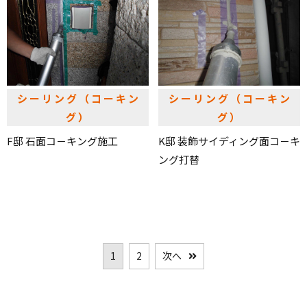
シーリング（コーキン
シーリング（コーキン
グ）
グ）
F邸 石面コ－キング施工
K邸 装飾サイディング面コ－キ
ング打替
1
2
次へ