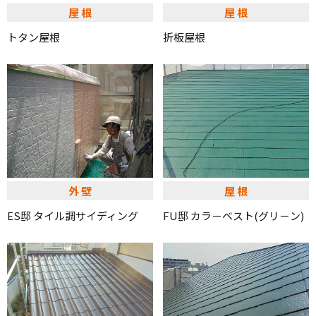
屋根
屋根
トタン屋根
折板屋根
外壁
屋根
ES邸 タイル調サイディング
FU邸 カラ－ベスト(グリ－ン)