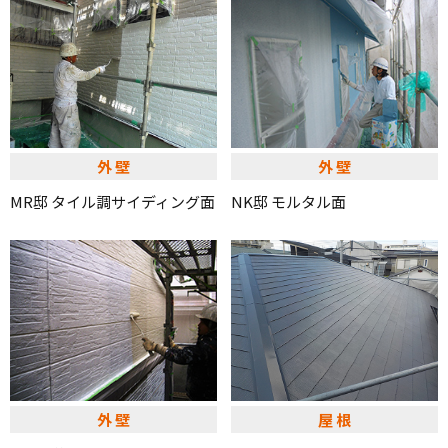
外壁
外壁
MR邸 タイル調サイディング面
NK邸 モルタル面
外壁
屋根