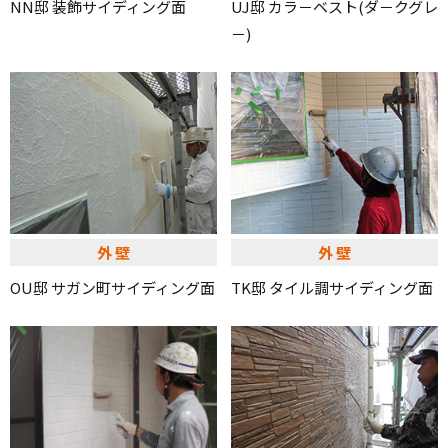
NN邸 装飾サイディング面
UJ邸 カラ－ベスト(ダ－クグレ
－)
外壁
外壁
OU邸 サガン町サイディング面
TK邸 タイル調サイディング面