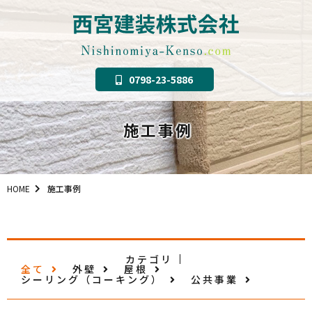
0798-23-5886
施工事例
HOME
施工事例
カテゴリ
全て
外壁
屋根
シーリング（コーキング）
公共事業