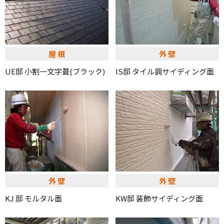
屋根
外壁
UE邸 小割一文字葺(ブラック)
IS邸 タイル調サイディング面
外壁
外壁
KJ 邸 モルタル面
KW邸 装飾サイディング面